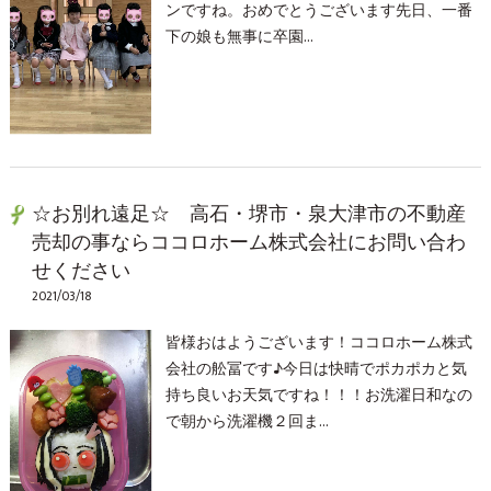
ンですね。おめでとうございます先日、一番
下の娘も無事に卒園…
☆お別れ遠足☆ 高石・堺市・泉大津市の不動産
売却の事ならココロホーム株式会社にお問い合わ
せください
2021/03/18
皆様おはようございます！ココロホーム株式
会社の舩冨です♪今日は快晴でポカポカと気
持ち良いお天気ですね！！！お洗濯日和なの
で朝から洗濯機２回ま…