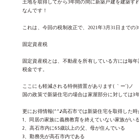
土地を取得してから3年間の間に新築戸建を建築す
なんです！
これは、今回の税制改正で、
2021
年
3
月
31
日までの
3
固定資産税
固定資産税とは、不動産を所有している方には毎年
税金です。
ここにも軽減される特例措置があります( ｀ー´)ノ
国の政策で新築住宅の場合は家屋部分に対しては3年
更にお得情報(^^♪高石市では新築住宅を取得した時
1、同居の家族に義務教育を終えていない家族がい
2、高石市内に65歳以上の父、母が住んでいる
3、勤務先が高石市内である