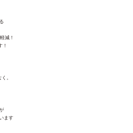
る
の軽減！
す！
なく。
が
います