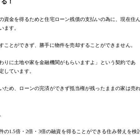
きる！
の資金を得るためと住宅ローン残債の支払いの為に、現在住
います。
すことができず、勝手に物件を売却することができません。
わりに土地や家を金融機関がもらいますよ」という契約であ
定しています。
いため、ローンの完済ができず抵当権が残ったままの家は売
。
件の
1.5
倍・
2
倍・
3
倍の融資を得ることができる住み替えを検