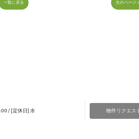
一覧に戻る
次のページ 
:00 / [定休日] 水
物件リクエス
ENT
お客様の声
売却査定
スタッフ
よくある質問
土地