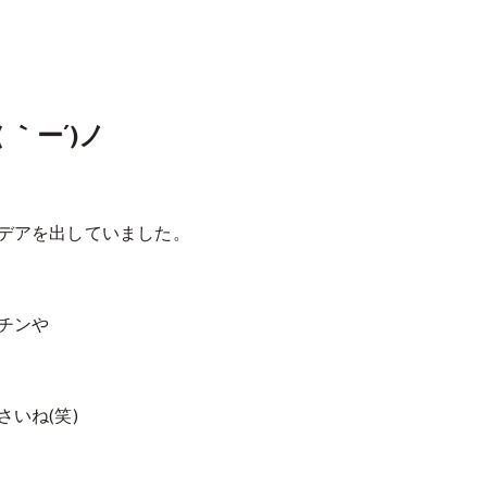
｀ー´)ノ
デアを出していました。
チンや
いね(笑)